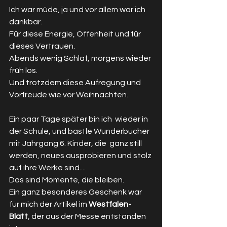
Ich war müde, ja und vor allem war ich 
dankbar.
Für diese Energie, Offenheit und für 
dieses Vertrauen.
Abends wenig Schlaf, morgens wieder 
früh los.
Und trotzdem diese Aufregung und 
Vorfreude wie vor Weihnachten. 
Ein paar Tage später bin ich  wieder in 
der Schule, und bastle Wunderbücher 
mit Jahrgang 6. Kinder, die  ganz still 
werden, neues ausprobieren und stolz 
auf ihre Werke sind....
Das sind Momente, die bleiben.
Ein ganz besonderes Geschenk war 
für mich der Artikel im 
Westfalen-
Blatt
, der aus der Messe entstanden 