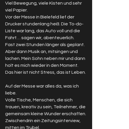
Viel Bewegung, viele Kisten und sehr 
viel Papier. 
Vor der Messe in Bielefeld lief der 
Drucker stundenlang heiß. Die To-do-
Liste war lang, das Auto voll und die 
Fahrt… sagen wir, abenteuerlich.
Fast zwei Stunden länger als geplant.
Aber dann Musik an, mitsingen und 
lachen. Mein Sohn neben mir und dann 
holt es mich wieder in den Moment. 
Das hier ist nicht Stress, das ist Leben.
Auf der Messe war alles da, was ich 
liebe.
Volle Tische, Menschen, die sich 
trauen, kreativ zu sein, Teilnehmer, die 
gemeinsam kleine Wunder erschaffen.
Zwischendrin ein Zeitungsinterview, 
mitten im Trubel. 