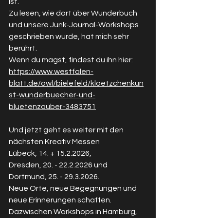
ist. 
Zu lesen, wie dort über Wunderbuch 
und unsere Junk-Journal-Workshops 
geschrieben wurde, hat mich sehr 
berührt.
Wenn du magst, findest du ihn hier:  
https://www.westfalen-
blatt.de/owl/bielefeld/kloetzchenkun
st-wunderbuecher-und-
bluetenzauber-3483751
Und jetzt geht es weiter mit den 
nächsten Kreativ Messen
Lübeck, 14. + 15.2.2026,
Dresden, 20. - 22.2.2026 und
Dortmund, 25. - 29.3.2026.
Neue Orte, neue Begegnungen und 
neue Erinnerungen schaffen.
Dazwischen Workshops in Hamburg, 