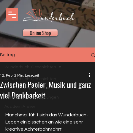
Online Shop
Beitrag
Wunderbuch-Geschichten
12. Feb.
2 Min. Lesezeit
Wunderbuch-Geschichten
Zwischen Papier, Musik und ganz
Zwischen Papier & Leben
viel Dankbarkeit
Unterwegs & Begegnungen
Aus dem Atelier
Manchmal fühlt sich das Wunderbuch-
Leben ein bisschen an wie eine sehr 
kreative Achterbahnfahrt.